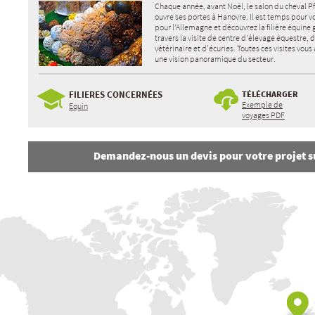
Chaque année, avant Noël, le salon du cheval 
ouvre ses portes à Hanovre. Il est temps pour v
pour l’Allemagne et découvrez la filière équine
travers la visite de centre d’élevage équestre, 
vétérinaire et d'écuries. Toutes ces visites vou
une vision panoramique du secteur.
FILIERES CONCERNÉES
TÉLÉCHARGER
Exemple de
Equin
voyages PDF
Demandez-nous un devis pour votre projet 