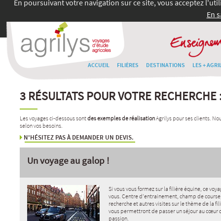
En poursuivant votre navigation sur ce site, vous acceptez l'uti
En s
ACCUEIL
FILIÈRES
DESTINATIONS
LES + AGRI
3 RÉSULTATS POUR VOTRE RECHERCHE 
Les voyages ci-dessous sont
des exemples de réalisation
Agrilys pour ses clients. N
selon vos besoins.
N'HÉSITEZ PAS À DEMANDER UN DEVIS.
Un voyage au galop !
Si vous vous formez sur la filière équine, ce voy
vous. Centre d’entrainement, champ de course,
recherche et autres visites sur le thème de la fi
vous permettront de passer un séjour au cœur 
passion.