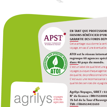
EN TANT QUE PROFESSION
FAISONS BÉNÉFICIER D'UN
GARANTIE DES FONDS DEP
Cet avantage vous donne la certi
voyage, en cas d'une éventuelle d
ATOI est le réseau interna
regroupe 60 agences spécia
dans 40 pays du monde.
C’est un label de qualité et une
voyages puisque chaque agence 
de qualité, de professionnalisme
C’est aussi une reconnaissance in
qualité des services de voyagiste
Agrilys Voyages, SIRET : 5
N° de licence : IM0751000
7b bd de la Tour d’Auverg
TVA : FR60514431659