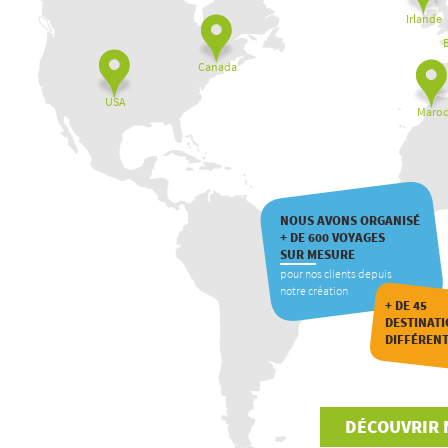
Irlande
Canada
USA
Maroc
NOUS AVONS ORGANISÉ
+ DE 600 VOYAGES
SUR MESURE
pour nos clients depuis
notre création
+ DE 45
DESTINAT
DIFFÉREN
DÉCOUVRIR 