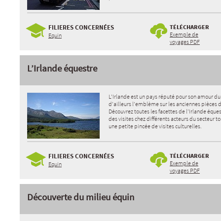
FILIERES CONCERNÉES
TÉLÉCHARGER
Exemple de
Equin
voyages PDF
L’Irlande équestre
L’Irlande est un pays réputé pour son amour du c
d’ailleurs l’emblème sur les anciennes pièces 
Découvrez toutes les facettes de l’Irlande éques
des visites chez différents acteurs du secteur tou
une petite pincée de visites culturelles.
FILIERES CONCERNÉES
TÉLÉCHARGER
Exemple de
Equin
voyages PDF
Découverte du milieu équin