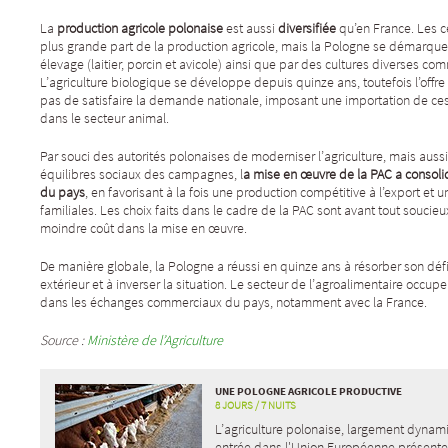
La
production agricole polonaise
est aussi
diversifiée
qu’en France. Les c
plus grande part de la production agricole, mais la Pologne se démarque
élevage (laitier, porcin et avicole) ainsi que par des cultures diverses com
L’agriculture biologique se développe depuis quinze ans, toutefois l’off
pas de satisfaire la demande nationale, imposant une importation de ces 
dans le secteur animal.
Par souci des autorités polonaises de moderniser l’agriculture, mais aussi
équilibres sociaux des campagnes, l
a mise en œuvre de la PAC a consoli
du pays
, en favorisant à la fois une production compétitive à l’export et 
familiales. Les choix faits dans le cadre de la PAC sont avant tout soucieu
moindre coût dans la mise en œuvre.
De manière globale, la Pologne a réussi en quinze ans à résorber son dé
extérieur et à inverser la situation. Le secteur de l’agroalimentaire occu
dans les échanges commerciaux du pays, notamment avec la France.
Source :
Ministère de l’Agriculture
UNE POLOGNE AGRICOLE PRODUCTIVE
8 JOURS / 7 NUITS
L’agriculture polonaise, largement dynam
entrée dans l'Union Européenne présent