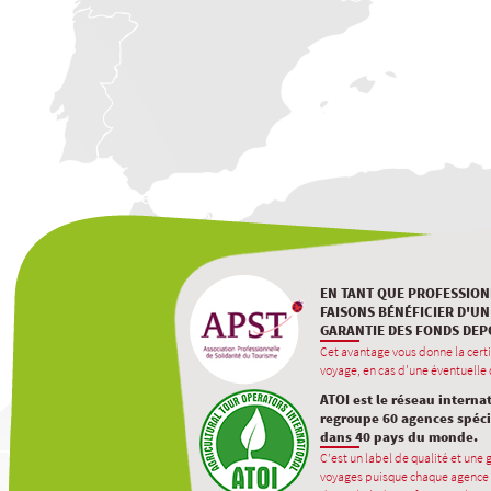
EN TANT QUE PROFESSION
FAISONS BÉNÉFICIER D'UN
GARANTIE DES FONDS DEP
Cet avantage vous donne la certi
voyage, en cas d'une éventuelle d
ATOI est le réseau interna
regroupe 60 agences spécia
dans 40 pays du monde.
C’est un label de qualité et une
voyages puisque chaque agence 