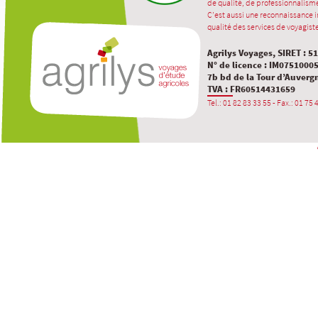
de qualité, de professionnalisme
C’est aussi une reconnaissance in
qualité des services de voyagiste
Agrilys Voyages, SIRET : 5
N° de licence : IM0751000
7b bd de la Tour d’Auverg
TVA : FR60514431659
Tel.: 01 82 83 33 55 - Fax.: 01 75 