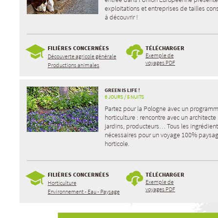
exploitations et entreprises de tailles co
à découvrir !
FILIÈRES CONCERNÉES
TÉLÉCHARGER
Exemple de
Découverte agricole générale
voyages PDF
Productions animales
GREEN IS LIFE !
6 JOURS / 5 NUITS
Partez pour la Pologne avec un program
horticulture : rencontre avec un architecte
jardins, producteurs… Tous les ingrédien
nécessaires pour un voyage 100% paysag
horticole.
FILIÈRES CONCERNÉES
TÉLÉCHARGER
Exemple de
Horticulture
voyages PDF
Environnement - Eau - Paysage