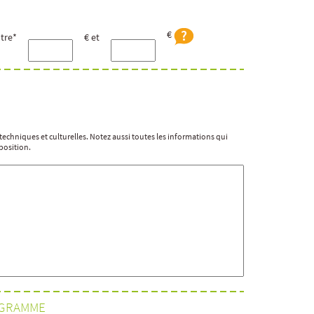
€
tre*
€ et
s techniques et culturelles. Notez aussi toutes les informations qui
position.
OGRAMME