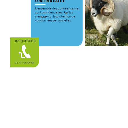
CONFIDENTIALITÉ
L'ensemble des données saisies
sont confidentielles. Agrilys
s'engage sur la protection de
vos données personnelles.
UNE QUESTION
01 82 83 33 55