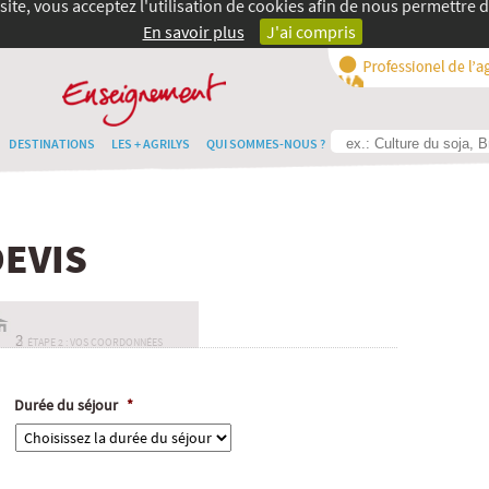
site, vous acceptez l'utilisation de cookies afin de nous permettre d
En savoir plus
J'ai compris
DESTINATIONS
LES + AGRILYS
QUI SOMMES-NOUS ?
EVIS
2
3
ÉTAPE 2 : VOS COORDONNÉES
Durée du séjour
*