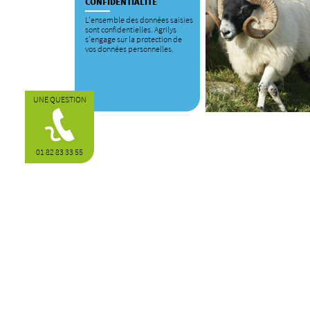
CONFIDENTIALITÉ
L'ensemble des données saisies
sont confidentielles. Agrilys
s'engage sur la protection de
vos données personnelles.
UNE QUESTION
01 82 83 33 55