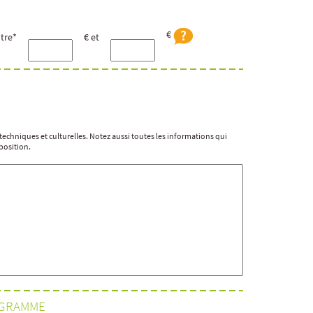
€
tre*
€ et
s techniques et culturelles. Notez aussi toutes les informations qui
position.
OGRAMME