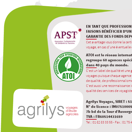
EN TANT QUE PROFESSION
FAISONS BÉNÉFICIER D'UN
GARANTIE DES FONDS DEP
Cet avantage vous donne la certi
voyage, en cas d'une éventuelle d
ATOI est le réseau interna
regroupe 60 agences spécia
dans 40 pays du monde.
C’est un label de qualité et une
voyages puisque chaque agence 
de qualité, de professionnalisme
C’est aussi une reconnaissance in
qualité des services de voyagiste
Agrilys Voyages, SIRET : 5
N° de licence : IM0751000
7b bd de la Tour d’Auverg
TVA : FR60514431659
Tel.: 01 82 83 33 55 - Fax.: 01 75 