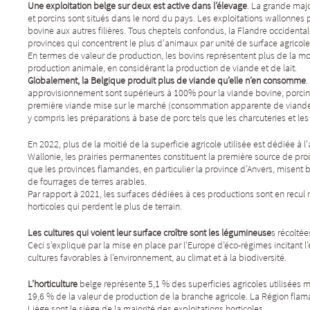
Une exploitation belge sur deux est active dans l’élevage
. La grande majo
et porcins sont situés dans le nord du pays. Les exploitations wallonnes pri
bovine aux autres filières. Tous cheptels confondus, la Flandre occidental
provinces qui concentrent le plus d’animaux par unité de surface agricole
En termes de valeur de production, les bovins représentent plus de la moi
production animale, en considérant la production de viande et de lait.
Globalement, la Belgique produit plus de viande qu’elle n’en consomme
.
approvisionnement sont supérieurs à 100% pour la viande bovine, porcine 
première viande mise sur le marché (consommation apparente de viande)
y compris les préparations à base de porc tels que les charcuteries et les
En 2022, plus de la moitié de la superficie agricole utilisée est dédiée à 
Wallonie, les prairies permanentes constituent la première source de pro
que les provinces flamandes, en particulier la province d’Anvers, misent b
de fourrages de terres arables.
Par rapport à 2021, les surfaces dédiées à ces productions sont en recul m
horticoles qui perdent le plus de terrain.
Les cultures qui voient leur surface croître sont les légumineuse
s récoltée
Ceci s’explique par la mise en place par l’Europe d’éco-régimes incitan
cultures favorables à l’environnement, au climat et à la biodiversité.
L’horticulture
belge représente 5,1 % des superficies agricoles utilisées
19,6 % de la valeur de production de la branche agricole. La Région flam
Liège sont le siège de la majorité des exploitations horticoles.