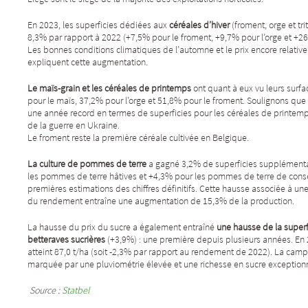
En 2023, les superficies dédiées aux
céréales d’hiver
(froment, orge et tr
8,3% par rapport à 2022 (+7,5% pour le froment, +9,7% pour l’orge et +26,5
Les bonnes conditions climatiques de l’automne et le prix encore relativ
expliquent cette augmentation.
Le maïs-grain et les céréales de printemps
ont quant à eux vu leurs surf
pour le maïs, 37,2% pour l’orge et 51,8% pour le froment. Soulignons que
une année record en termes de superficies pour les céréales de printem
de la guerre en Ukraine.
Le froment reste la première céréale cultivée en Belgique.
La culture de pommes de terre
a gagné 3,2% de superficies supplémenta
les pommes de terre hâtives et +4,3% pour les pommes de terre de conser
premières estimations des chiffres définitifs. Cette hausse associée à 
du rendement entraîne une augmentation de 15,3% de la production.
La hausse du prix du sucre a également entraîné
une hausse de la superf
betteraves sucrières
(+3,9%) : une première depuis plusieurs années. En 
atteint 87,0 t/ha (soit -2,3% par rapport au rendement de 2022). La cam
marquée par une pluviométrie élevée et une richesse en sucre exception
Source :
Statbel