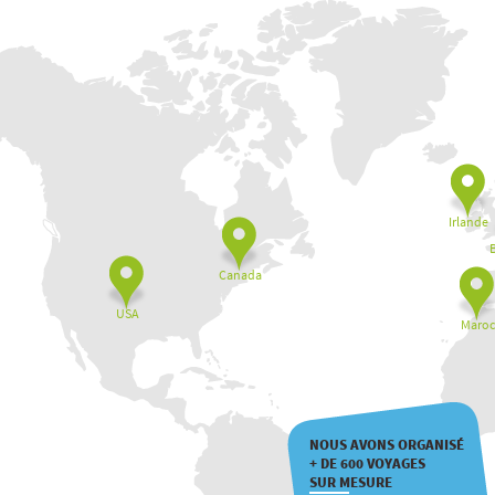
Irlande
Canada
USA
Maroc
NOUS AVONS ORGANISÉ
+ DE 600 VOYAGES
SUR MESURE