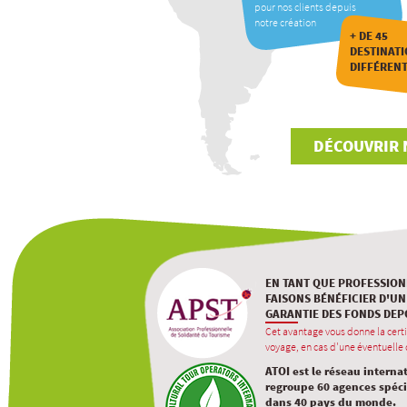
pour nos clients depuis
notre création
+ DE 45
DESTINAT
DIFFÉREN
DÉCOUVRIR 
EN TANT QUE PROFESSION
FAISONS BÉNÉFICIER D'UN
GARANTIE DES FONDS DEP
Cet avantage vous donne la certi
voyage, en cas d'une éventuelle d
ATOI est le réseau interna
regroupe 60 agences spécia
dans 40 pays du monde.