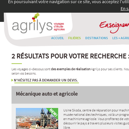
En poursuivant votre navigation sur ce site, vous acceptez l'uti
En s
ACCUEIL
FILIÈRES
DESTINATIONS
LES + AGRI
2 RÉSULTATS POUR VOTRE RECHERCHE 
Les voyages ci-dessous sont
des exemples de réalisation
Agrilys pour ses clients. N
selon vos besoins.
N'HÉSITEZ PAS À DEMANDER UN DEVIS.
Mécanique auto et agricole
Usine Skoda, centre de réparation pour machin
musée national des techniques, voilà un prog
en machinisme agricole. Vous profiterez de vot
découvrir le pays à travers plusieurs visites gu
libre.