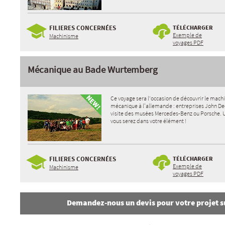
FILIERES CONCERNÉES
TÉLÉCHARGER
Exemple de
Machinisme
voyages PDF
Mécanique au Bade Wurtemberg
Ce voyage sera l’occasion de découvrir le machi
mécanique à l'allemande : entreprises John De
visite des musées Mercedes-Benz ou Porsche. 
vous serez dans votre élément !
FILIERES CONCERNÉES
TÉLÉCHARGER
Exemple de
Machinisme
voyages PDF
Demandez-nous un devis pour votre projet 