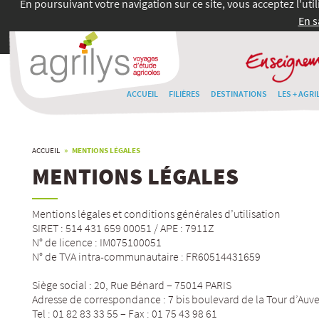
En poursuivant votre navigation sur ce site, vous acceptez l'uti
En s
ACCUEIL
FILIÈRES
DESTINATIONS
LES + AGRI
ACCUEIL
» MENTIONS LÉGALES
MENTIONS LÉGALES
Mentions légales et conditions générales d’utilisation
SIRET : 514 431 659 00051 / APE : 7911Z
N° de licence : IM075100051
N° de TVA intra-communautaire : FR60514431659
Siège social : 20, Rue Bénard – 75014 PARIS
Adresse de correspondance : 7 bis boulevard de la Tour d’Au
Tel : 01 82 83 33 55 – Fax : 01 75 43 98 61