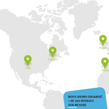
Irlande
Canada
USA
Maroc
NOUS AVONS ORGANISÉ
+ DE 600 VOYAGES
SUR MESURE