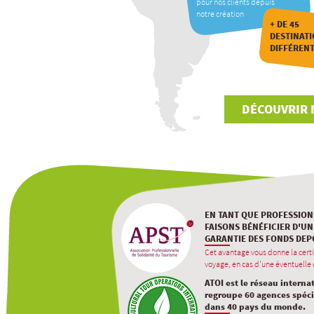
pour nos clients depuis
notre création
+ DE 45
DESTINAT
DIFFÉREN
DÉCOUVRIR 
EN TANT QUE PROFESSION
FAISONS BÉNÉFICIER D'UN
GARANTIE DES FONDS DEP
Cet avantage vous donne la certi
voyage, en cas d'une éventuelle d
ATOI est le réseau interna
regroupe 60 agences spécia
dans 40 pays du monde.