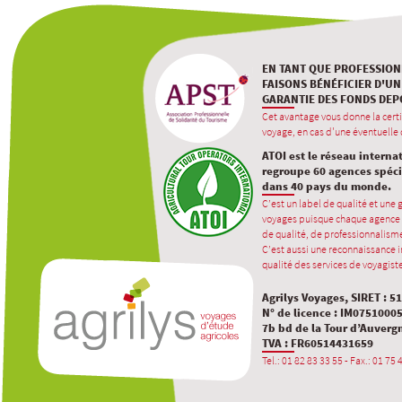
EN TANT QUE PROFESSION
FAISONS BÉNÉFICIER D'UN
GARANTIE DES FONDS DEP
Cet avantage vous donne la certi
voyage, en cas d'une éventuelle d
ATOI est le réseau interna
regroupe 60 agences spécia
dans 40 pays du monde.
C’est un label de qualité et une
voyages puisque chaque agence 
de qualité, de professionnalisme
C’est aussi une reconnaissance in
qualité des services de voyagiste
Agrilys Voyages, SIRET : 5
N° de licence : IM0751000
7b bd de la Tour d’Auverg
TVA : FR60514431659
Tel.: 01 82 83 33 55 - Fax.: 01 75 