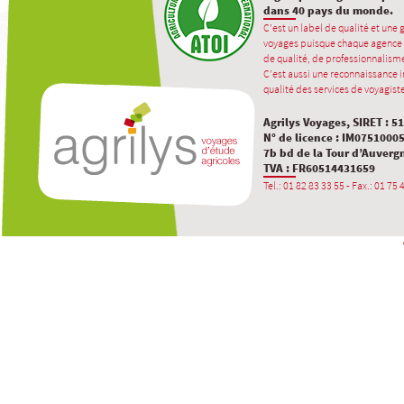
dans 40 pays du monde.
C’est un label de qualité et une
voyages puisque chaque agence 
de qualité, de professionnalisme
C’est aussi une reconnaissance in
qualité des services de voyagiste
Agrilys Voyages, SIRET : 5
N° de licence : IM0751000
7b bd de la Tour d’Auverg
TVA : FR60514431659
Tel.: 01 82 83 33 55 - Fax.: 01 75 