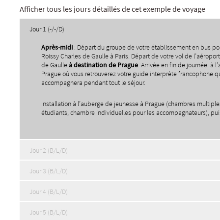
Afficher tous les jours détaillés de cet exemple de voyage
Jour 1 (-/-/D)
Apr
è
s-midi
: Départ du groupe de votre établissement en bus pou
Roissy Charles de Gaulle à Paris. Départ de votre vol de l’aéropor
de Gaulle
à
destination de Prague
. Arrivée en fin de journée. à l
Prague où vous retrouverez votre guide interprète francophone q
accompagnera pendant tout le séjour.
Installation à l’auberge de jeunesse à Prague (chambres multiple
étudiants, chambre individuelles pour les accompagnateurs), puis 
Jour 2 (B/L/D)
Jour 3 (B/L/D)
Jour 4 (B/L/D)
Jour 5 (B/L/D)