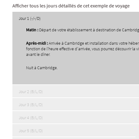
Afficher tous les jours détaillés de cet exemple de voyage
Jour 1 (-/-/D)
Matin :
Départ de votre établissement à destination de Cambridg
Apr
è
s-midi :
Arrivée à Cambridge et installation dans votre hébe
fonction de l’heure effective d’arrivée, vous pourrez découvrir la 
avant le dîner.
Nuit à Cambridge.
Jour 2 (B/L/D)
Jour 3 (B/L/D)
Jour 4 (B/L/D)
Jour 5 (B/L/D)