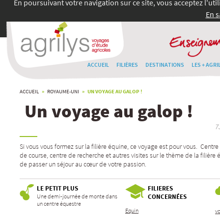
En poursuivant votre navigation sur ce site, vous acceptez l'uti
En s
ACCUEIL
FILIÈRES
DESTINATIONS
LES + AGRI
ACCUEIL
»
ROYAUME-UNI
» UN VOYAGE AU GALOP !
Un voyage au galop !
7
Si vous vous formez sur la filière équine, ce voyage est pour vous. Cent
de course, centre de recherche et autres visites sur le thème de la filièr
de passer un séjour au cœur de votre passion.
LE PETIT PLUS
FILIERES
Une demi-journée de monte dans
CONCERNÉES
un centre équestre
Equin
v