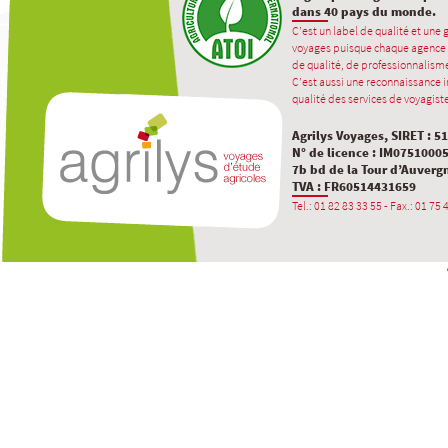
dans 40 pays du monde.
C’est un label de qualité et une
voyages puisque chaque agence 
de qualité, de professionnalisme
C’est aussi une reconnaissance in
qualité des services de voyagiste
Agrilys Voyages, SIRET : 5
N° de licence : IM0751000
7b bd de la Tour d’Auverg
TVA : FR60514431659
Tel.: 01 82 83 33 55 - Fax.: 01 75 