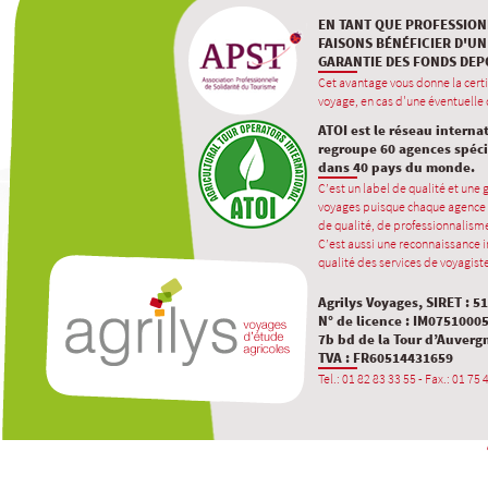
EN TANT QUE PROFESSION
FAISONS BÉNÉFICIER D'UN
GARANTIE DES FONDS DEP
Cet avantage vous donne la certi
voyage, en cas d'une éventuelle d
ATOI est le réseau interna
regroupe 60 agences spécia
dans 40 pays du monde.
C’est un label de qualité et une
voyages puisque chaque agence 
de qualité, de professionnalisme
C’est aussi une reconnaissance in
qualité des services de voyagiste
Agrilys Voyages, SIRET : 5
N° de licence : IM0751000
7b bd de la Tour d’Auverg
TVA : FR60514431659
Tel.: 01 82 83 33 55 - Fax.: 01 75 