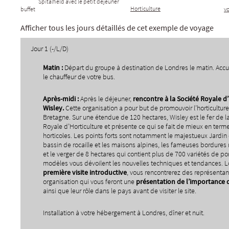
Spitalfield avec le petit déjeuner
Horticulture
buffet
v
Afficher tous les jours détaillés de cet exemple de voyage
Jour 1 (-/L/D)
Matin :
Départ du groupe à destination de Londres le matin. Accu
le chauffeur de votre bus.
Apr
è
s-midi :
Après le déjeuner,
rencontre
à
la Soci
é
t
é
Royale d
’
Wisley.
Cette organisation a pour but de promouvoir l’horticultur
Bretagne. Sur une étendue de 120 hectares, Wisley est le fer de l
Royale d’Horticulture et présente ce qui se fait de mieux en term
horticoles. Les points forts sont notamment le majestueux Jardin d
bassin de rocaille et les maisons alpines, les fameuses bordures m
et le verger de 8 hectares qui contient plus de 700 variétés de 
modèles vous dévoilent les nouvelles techniques et tendances. L
premi
è
re visite introductive
, vous rencontrerez des représentan
organisation qui vous feront une
pr
é
sentation de
l
’
importance d
ainsi que leur rôle dans le pays avant de visiter le site.
Installation à votre hébergement à Londres, dîner et nuit.