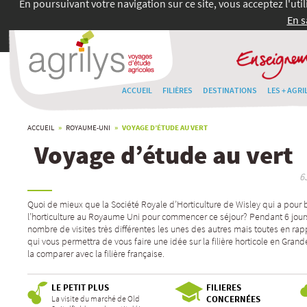
En poursuivant votre navigation sur ce site, vous acceptez l'uti
En s
ACCUEIL
FILIÈRES
DESTINATIONS
LES + AGRI
ACCUEIL
»
ROYAUME-UNI
» VOYAGE D’ÉTUDE AU VERT
Voyage d’étude au vert
6
Quoi de mieux que la Société Royale d’Horticulture de Wisley qui a pour
l’horticulture au Royaume Uni pour commencer ce séjour? Pendant 6 jour
nombre de visites très différentes les unes des autres mais toutes en rappo
qui vous permettra de vous faire une idée sur la filière horticole en Gran
la comparer avec la filière française.
LE PETIT PLUS
FILIERES
La visite du marché de Old
CONCERNÉES