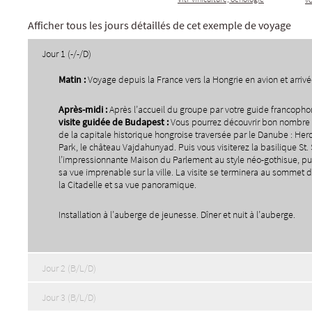
Afficher tous les jours détaillés de cet exemple de voyage
Jour 1 (-/-/D)
Matin :
Voyage depuis la France vers la Hongrie en avion et arriv
Apr
è
s-midi :
Après l’accueil du groupe par votre guide francopho
visite guid
é
e de Budapest :
Vous pourrez découvrir bon nombr
de la capitale historique hongroise traversée par le Danube : Hero
Park, le château Vajdahunyad. Puis vous visiterez la basilique St.
l’impressionnante Maison du Parlement au style néo-gothisue, puis
sa vue imprenable sur la ville. La visite se terminera au sommet de
la Citadelle et sa vue panoramique.
Installation à l’auberge de jeunesse. Dîner et nuit à l’auberge.
Jour 2 (B/L/D)
Jour 3 (B/L/D)