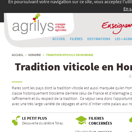
En poursuivant votre navigation sur ce site, vous acceptez l'uti
En s
ACCUEIL
FILIÈRES
DESTINATIONS
LES + AGRI
ACCUEIL
»
HONGRIE
» TRADITION VITICOLE EN HONGRIE
Tradition viticole en Ho
6
Rares sont les pays dont la tradition viticole est aussi marquée qu’en Hon
classe historiquement troisième derrière celui de France et d’Allemagne p
raffinement et du respect de la tradition. Ce séjour sera donc l’opportun
avec une très large variété de cépages et ainsi d’initier votre palais aux 
LE PETIT PLUS
FILIERES
Découverte du célèbre Tokay
CONCERNÉES
Viti-viniculture, oenologie
v