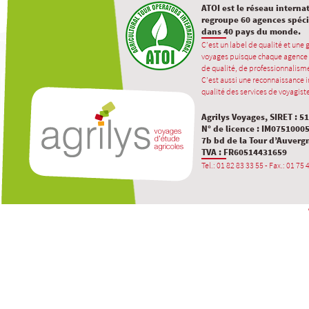
ATOI est le réseau interna
regroupe 60 agences spécia
dans 40 pays du monde.
C’est un label de qualité et une
voyages puisque chaque agence 
de qualité, de professionnalisme
C’est aussi une reconnaissance in
qualité des services de voyagiste
Agrilys Voyages, SIRET : 5
N° de licence : IM0751000
7b bd de la Tour d’Auverg
TVA : FR60514431659
Tel.: 01 82 83 33 55 - Fax.: 01 75 