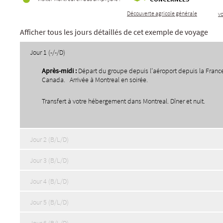
Découverte agricole générale
v
Afficher tous les jours détaillés de cet exemple de voyage
Jour 1 (-/-/D)
Apr
è
s-midi :
Départ du groupe depuis l’aéroport depuis la France
Canada. Arrivée à Montreal en soirée.
Transfert à votre hébergement dans Montreal. Dîner et nuit.
Jour 2 (B/L/D)
Jour 3 (B/L/D)
Jour 4 (B/L/D)
Jour 5 (B/L/D)