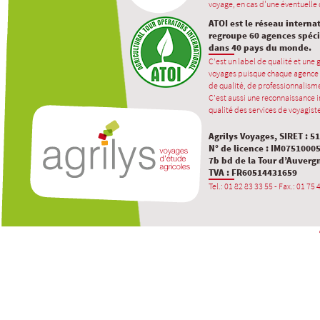
voyage, en cas d'une éventuelle d
ATOI est le réseau interna
regroupe 60 agences spécia
dans 40 pays du monde.
C’est un label de qualité et une
voyages puisque chaque agence 
de qualité, de professionnalisme
C’est aussi une reconnaissance in
qualité des services de voyagiste
Agrilys Voyages, SIRET : 5
N° de licence : IM0751000
7b bd de la Tour d’Auverg
TVA : FR60514431659
Tel.: 01 82 83 33 55 - Fax.: 01 75 