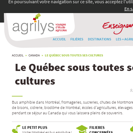
En poursuivant votre navigation sur ce site, vous acceptez l'uti
En s
ACCUEIL
FILIÈRES
DESTINATIONS
LES + AGRI
ACCUEIL
»
CANADA
» LE QUÉBEC SOUS TOUTES SES CULTURES
Le Québec sous toutes s
cultures
9
Bus amphibie dans Montréal, fromageries, sucreries, chutes de Montmor
de bisons, cidrerie, biodôme de Montréal, écoles d’agricultures, élevages 
pendant ce séjour au Canada qui vous laissera pleins de souvenirs.
LE PETIT PLUS
FILIERES
Visiter Montréal en bus amphybie !
CONCERNÉES