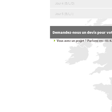
Jour 4 (B/L/D)
Jour 5 (B/L/-)
Demandez-nous un devis pour vot
Vous avez un projet ? Parlons-en : 01 8