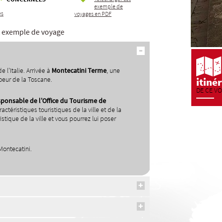
exemple de
es
voyages en PDF
et exemple de voyage
 l’Italie. Arrivée à
Montecatini Terme
, une
oeur de la Toscane.
itiné
DE CE V
sponsable de l
’
Office du Tourisme de
ctéristiques touristiques de la ville et de la
ristique de la ville et vous pourrez lui poser
Montecatini.