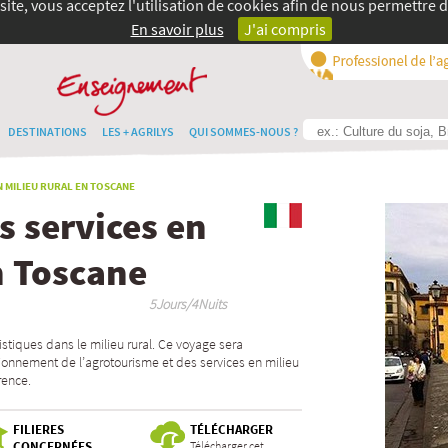
site, vous acceptez l'utilisation de cookies afin de nous permettre d
En savoir plus
J'ai compris
DESTINATIONS
LES + AGRILYS
QUI SOMMES-NOUS ?
 MILIEU RURAL EN TOSCANE
s services en
n Toscane
5Jours/4Nuits
ristiques dans le milieu rural. Ce voyage sera
tionnement de l’agrotourisme et des services en milieu
rence.
FILIERES
TÉLÉCHARGER
CONCERNÉES
Télécharger cet