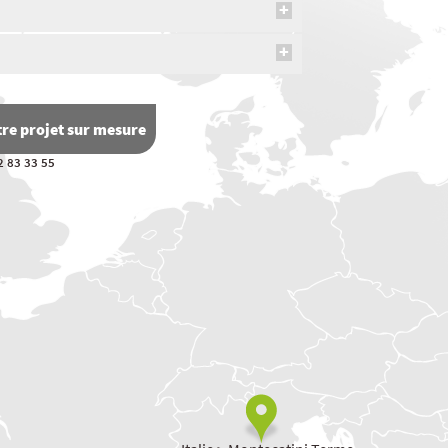
re projet sur mesure
2 83 33 55