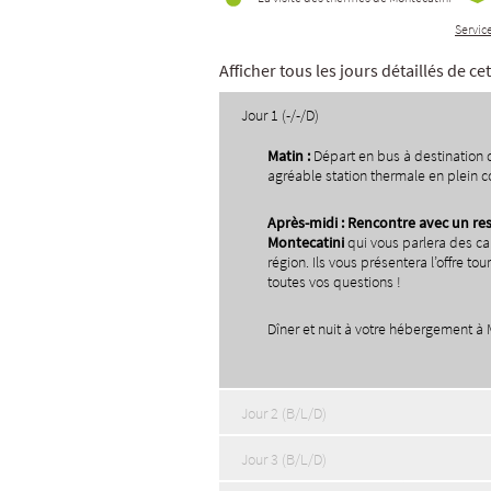
Servic
Afficher tous les jours détaillés de c
Jour 1 (-/-/D)
Matin :
Départ en bus à destination de
agréable station thermale en plein c
Apr
è
s-midi : Rencontre avec un re
Montecatini
qui vous parlera des cara
région. Ils vous présentera l’offre tou
toutes vos questions !
Dîner et nuit à votre hébergement à 
Jour 2 (B/L/D)
Jour 3 (B/L/D)