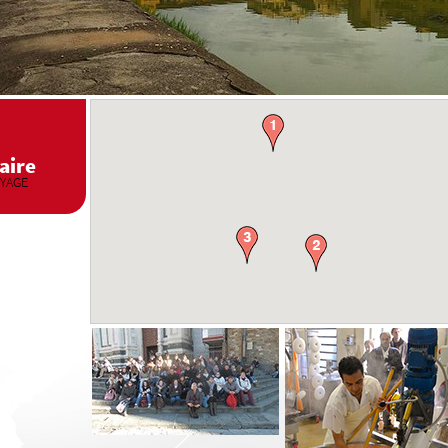
raire
OYAGE