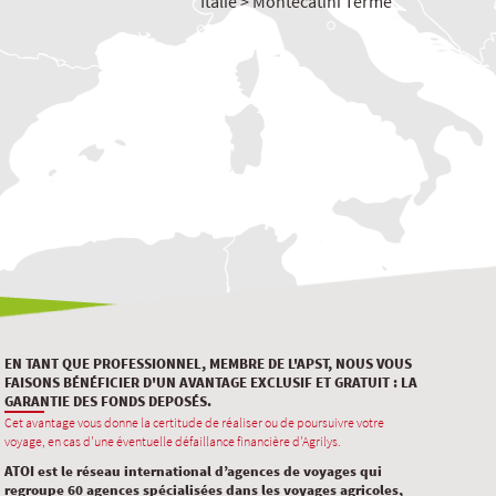
Italie > Montecatini Terme
EN TANT QUE PROFESSIONNEL, MEMBRE DE L'APST, NOUS VOUS
FAISONS BÉNÉFICIER D'UN AVANTAGE EXCLUSIF ET GRATUIT : LA
GARANTIE DES FONDS DEPOSÉS.
Cet avantage vous donne la certitude de réaliser ou de poursuivre votre
voyage, en cas d'une éventuelle défaillance financière d'Agrilys.
ATOI est le réseau international d’agences de voyages qui
regroupe 60 agences spécialisées dans les voyages agricoles,