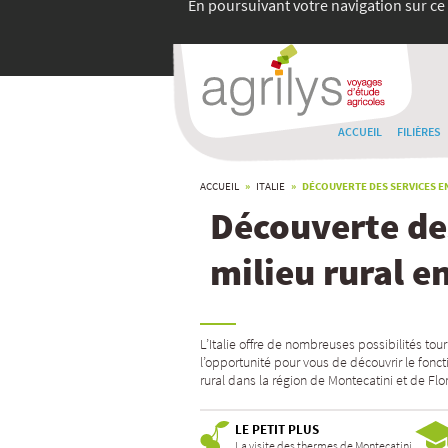
En poursuivant votre navigation sur ce 
ACCUEIL
FILIÈRES
ACCUEIL
»
ITALIE
» DÉCOUVERTE DES SERVICES EN
Découverte de
milieu rural e
L’Italie offre de nombreuses possibilités tou
l’opportunité pour vous de découvrir le fonc
rural dans la région de Montecatini et de Flo
LE PETIT PLUS
La visite des thermes de Montecatini