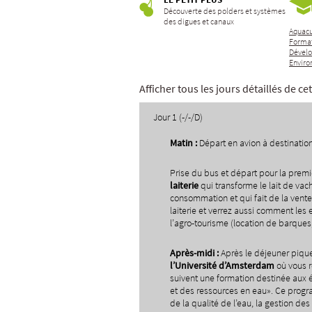
Découverte des polders et systèmes
des digues et canaux
Aquacu
Format
Dével
Enviro
Afficher tous les jours détaillés de c
Jour 1 (-/-/D)
Matin :
Départ en avion à destinatio
Prise du bus et départ pour la prem
laiterie
qui transforme le lait de vac
consommation et qui fait de la vente d
laiterie et verrez aussi comment les e
l’agro-tourisme (location de barque
Apr
è
s-midi :
Après le déjeuner pique
l
’
Universit
é
d
’
Amsterdam
où vous r
suivent une formation destinée aux é
et des ressources en eau». Ce prog
de la qualité de l’eau, la gestion de