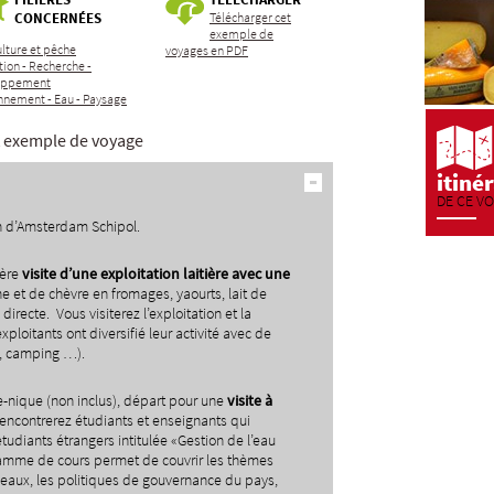
CONCERNÉES
Télécharger cet
exemple de
lture et pêche
voyages en PDF
ion - Recherche -
oppement
nnement - Eau - Paysage
et exemple de voyage
itiné
DE CE V
n d’Amsterdam Schipol.
ière
visite d
’
une exploitation laiti
è
re avec une
he et de chèvre en fromages, yaourts, lait de
irecte. Vous visiterez l’exploitation et la
xploitants ont diversifié leur activité avec de
s, camping …).
-nique (non inclus), départ pour une
visite
à
encontrerez étudiants et enseignants qui
tudiants étrangers intitulée «Gestion de l’eau
ramme de cours permet de couvrir les thèmes
s eaux, les politiques de gouvernance du pays,