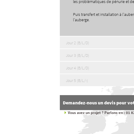
les problématiques de pénurie et d
Puis transfert et installation à l’au
l’auberge.
Jour 2 (B/L/D)
Jour 3 (B/L/D)
Jour 4 (B/L/D)
Jour 5 (B/L/-)
Demandez-nous un devis pour vot
Vous avez un projet ? Parlons-en : 01 8