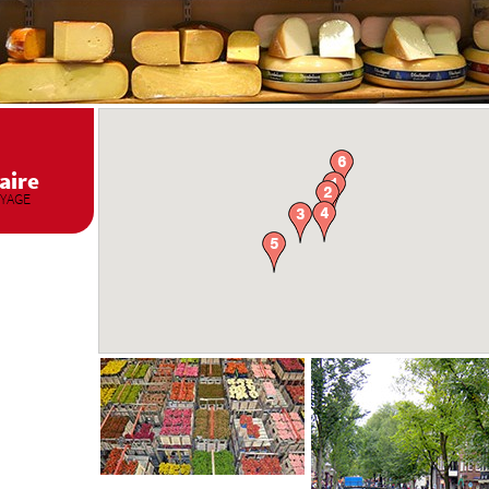
raire
OYAGE