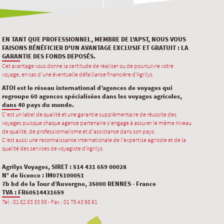
EN TANT QUE PROFESSIONNEL, MEMBRE DE L'APST, NOUS VOUS
FAISONS BÉNÉFICIER D'UN AVANTAGE EXCLUSIF ET GRATUIT : LA
GARANTIE DES FONDS DEPOSÉS.
Cet avantage vous donne la certitude de réaliser ou de poursuivre votre
voyage, en cas d'une éventuelle défaillance financière d'Agrilys.
ATOI est le réseau international d’agences de voyages qui
regroupe 60 agences spécialisées dans les voyages agricoles,
dans 40 pays du monde.
C’est un label de qualité et une garantie supplémentaire de réussite des
voyages puisque chaque agence partenaire s’engage à assurer le même niveau
de qualité, de professionnalisme et d’assistance dans son pays.
C’est aussi une reconnaissance internationale de l’expertise agricole et de la
qualité des services de voyagiste d'Agrilys.
Agrilys Voyages, SIRET : 514 431 659 00028
N° de licence : IM075100051
7b bd de la Tour d’Auvergne, 35000 RENNES - France
TVA : FR60514431659
Tel.: 01 82 83 33 55 - Fax.: 01 75 43 98 61