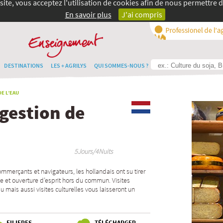
site, vous acceptez l'utilisation de cookies afin de nous permettre d
En savoir plus
J'ai compris
DESTINATIONS
LES + AGRILYS
QUI SOMMES-NOUS ?
E L’EAU
 gestion de
5Jours/4Nuits
merçants et navigateurs, les hollandais ont su tirer
e et ouverture d’esprit hors du commun. Visites
u mais aussi visites culturelles vous laisseront un
FILIERES
TÉLÉCHARGER