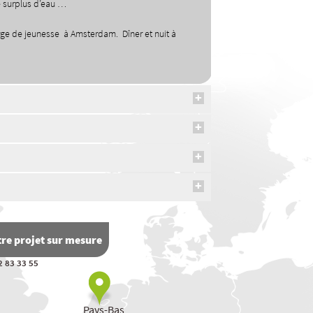
e surplus d’eau …
berge de jeunesse à Amsterdam. Dîner et nuit à
re projet sur mesure
2 83 33 55
Pays-Bas